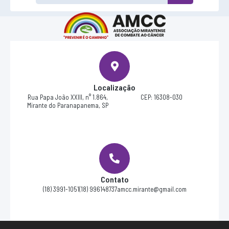
Localização
Rua Papa João XXIII, n° 1.864,
CEP: 16308-030
Mirante do Paranapanema, SP
Contato
(18) 3991-1051
(18) 996148737
amcc.mirante@gmail.com