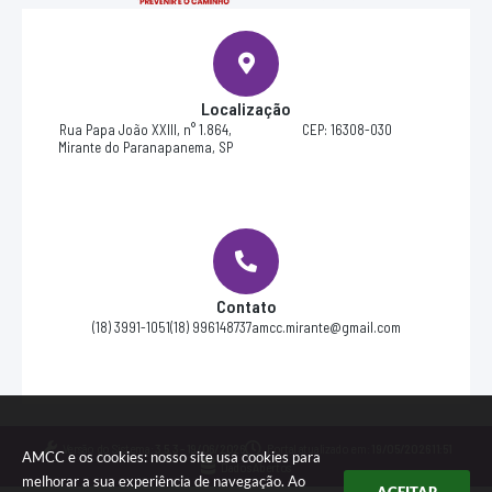
Localização
Rua Papa João XXIII, n° 1.864,
CEP: 16308-030
Mirante do Paranapanema, SP
Contato
(18) 3991-1051
(18) 996148737
amcc.mirante@gmail.com
Versão do Sistema:
3.5.3 - 19/06/2026
Portal atualizado em:
19/05/2026 11:51
AMCC e os cookies: nosso site usa cookies para
Dados Abertos
melhorar a sua experiência de navegação. Ao